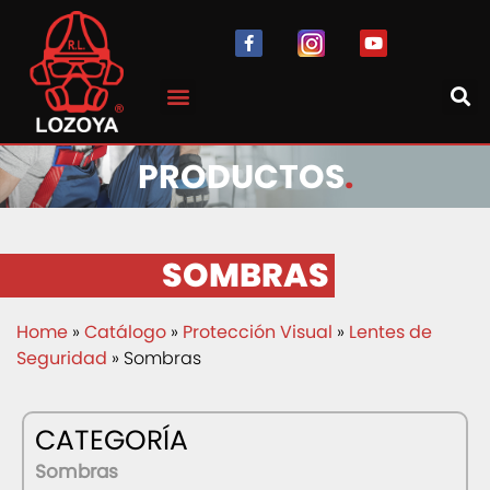
PRODUCTOS
.
SOMBRAS
Home
»
Catálogo
»
Protección Visual
»
Lentes de
Seguridad
» Sombras
CATEGORÍA
Sombras