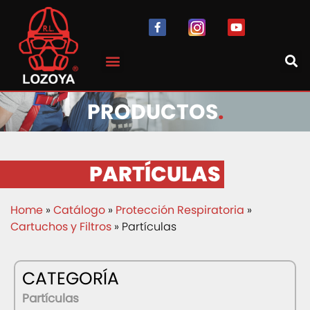
PRODUCTOS
.
PARTÍCULAS
Home
»
Catálogo
»
Protección Respiratoria
»
Cartuchos y Filtros
» Partículas
CATEGORÍA
Partículas