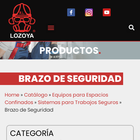
PRODUCTOS
.
BRAZO DE SEGURIDAD
Home
»
Catálogo
»
Equipos para Espacios
Confinados
»
Sistemas para Trabajos Seguros
»
Brazo de Seguridad
CATEGORÍA