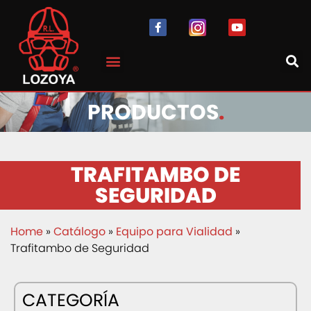
PRODUCTOS
.
TRAFITAMBO DE
SEGURIDAD
Home
»
Catálogo
»
Equipo para Vialidad
»
Trafitambo de Seguridad
CATEGORÍA