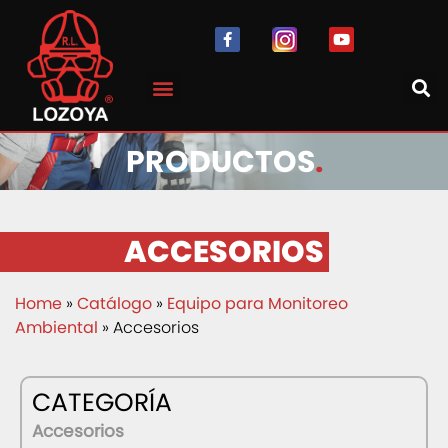
PRODUCTOS
.
ACCESORIOS
Home
»
Catálogo
»
Equipo para Monitoreo
Ambiental
» Accesorios
CATEGORÍA
Accesorios