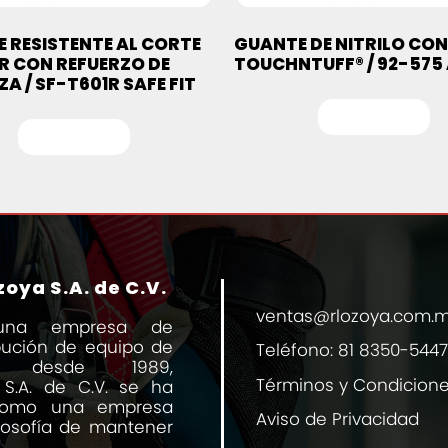
 RESISTENTE AL CORTE
GUANTE DE NITRILO CO
R CON REFUERZO DE
TOUCHNTUFF® / 92-575
A / SF-T601R SAFE FIT
Leer más
Leer más
oya S.A. de C.V.
ventas@rlozoya.com.
una empresa de
ibución de equipo de
Teléfono:
81 8350-5447
al desde 1989,
Términos y Condicion
 S.A. de C.V. se ha
 como una empresa
Aviso de Privacidad
losofía de mantener