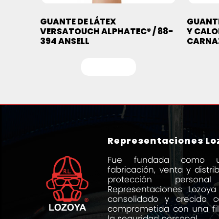
GUANTE DE LÁTEX
GUANTE
VERSATOUCH ALPHATEC® / 88-
Y CALO
394 ANSELL
CARNAZ
Leer más
Representaciones Loz
Fue fundada como 
fabricación, venta y distr
protección person
Representaciones Lozoya
consolidado y crecido
comprometida con una fi
la seguridad personal.