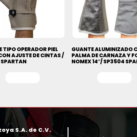
 TIPO OPERADOR PIEL
GUANTE ALUMINIZADO 
 CON AJUSTE DE CINTAS /
PALMA DE CARNAZA Y 
 SPARTAN
NOMEX 14″/ SP3504 SP
Leer más
Leer más
oya S.A. de C.V.