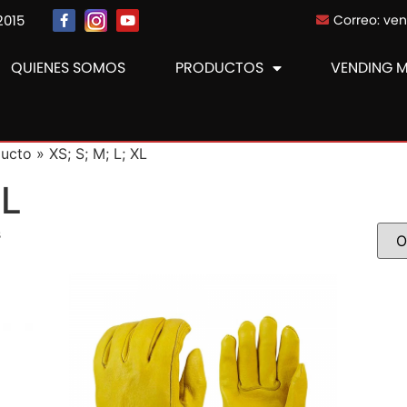
2015
Correo: ve
QUIENES SOMOS
PRODUCTOS
VENDING 
ucto » XS; S; M; L; XL
XL
s