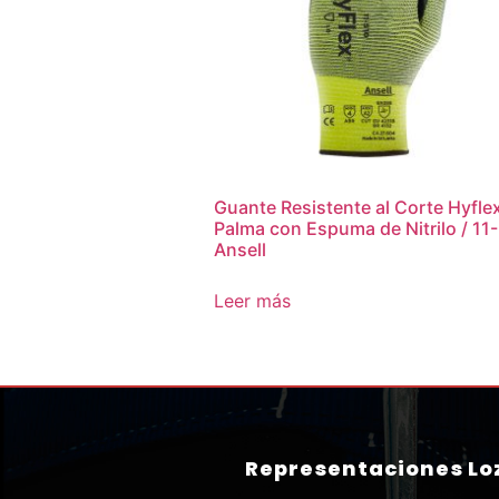
Guante Resistente al Corte Hyfle
Palma con Espuma de Nitrilo / 11
Ansell
Leer más
Representaciones Loz