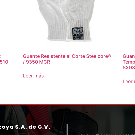
x
Guante Resistente al Corte Steelcore®
Guant
-510
/ 9350 MCR
Temp
SX93
Leer más
Leer
oya S.A. de C.V.