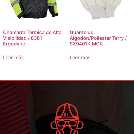
Chamarra Térmica de Alta
Guante de
Visibilidad / 8381
Algodón/Poliéster Terry /
Ergodyne
SX9401K MCR
Leer más
Leer más