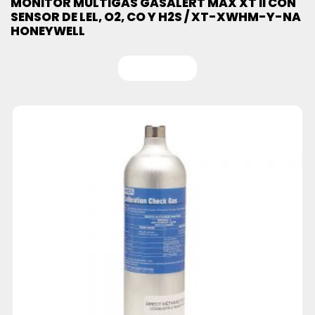
MONITOR MULTIGAS GASALERT MAX XT II CON
SENSOR DE LEL, O2, CO Y H2S / XT-XWHM-Y-NA
HONEYWELL
Leer más