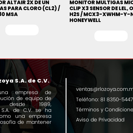
R ALTAIR 2X DE UN
MONITOR MULTIGAS MI
AS PARA CLORO (CL2) /
CLIP X3 SENSOR DE LEL, O
80 MSA
H2S / MCX3-XWHM-Y-
HONEYWELL
Leer más
Leer más
oya S.A. de C.V.
ventas@rlozoya.com.
una empresa de
ibución de equipo de
Teléfono:
81 8350-5447
al desde 1989,
Términos y Condicion
 S.A. de C.V. se ha
 como una empresa
Aviso de Privacidad
losofía de mantener