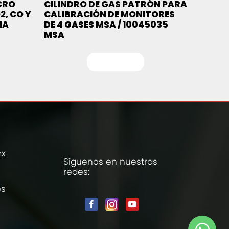
CRO
CILINDRO DE GAS PATRÓN PARA
2, CO Y
CALIBRACIÓN DE MONITORES
NA
DE 4 GASES MSA / 10045035
MSA
Leer más
mx
Síguenos en nuestras
redes:
es