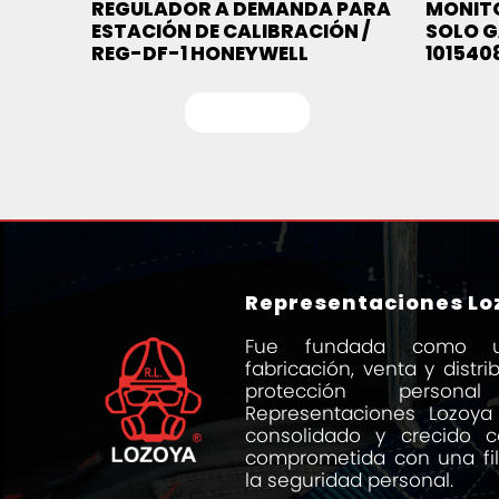
REGULADOR A DEMANDA PARA
MONITO
ESTACIÓN DE CALIBRACIÓN /
SOLO G
REG-DF-1 HONEYWELL
101540
Leer más
Representaciones Loz
Fue fundada como 
fabricación, venta y distr
protección person
Representaciones Lozoya
consolidado y crecido
comprometida con una fi
la seguridad personal.