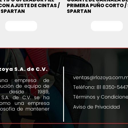
 CON AJUSTE DE CINTAS /
PRIMERA PUÑO CORTO /
 SPARTAN
SPARTAN
Leer más
Leer más
oya S.A. de C.V.
ventas@rlozoya.com.
una empresa de
ibución de equipo de
Teléfono:
81 8350-5447
al desde 1989,
Términos y Condicion
 S.A. de C.V. se ha
 como una empresa
Aviso de Privacidad
losofía de mantener