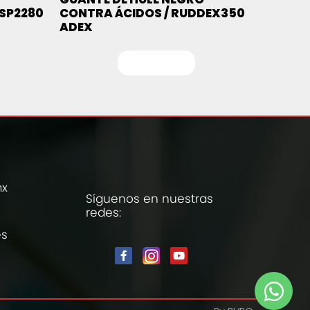
 SP2280
CONTRA ÁCIDOS / RUDDEX350
ADEX
Leer más
mx
Síguenos en nuestras
redes:
es