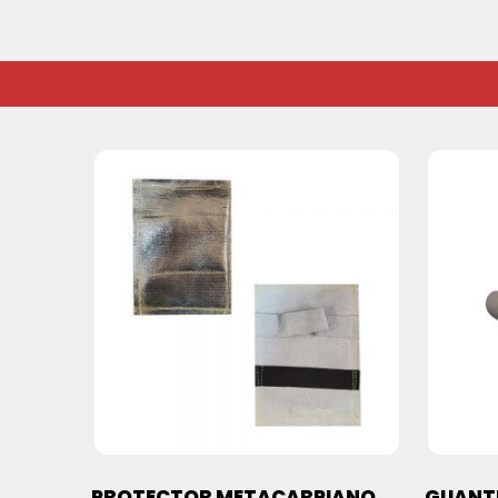
PROTECTOR METACARPIANO
GUANTE