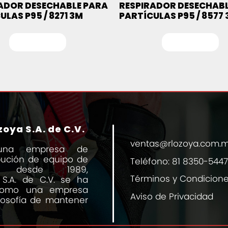
ADOR DESECHABLE PARA
RESPIRADOR DESECHABL
ULAS P95 / 8271 3M
PARTÍCULAS P95 / 8577
Leer más
Leer más
oya S.A. de C.V.
ventas@rlozoya.com.
una empresa de
ibución de equipo de
Teléfono:
81 8350-5447
al desde 1989,
Términos y Condicion
 S.A. de C.V. se ha
 como una empresa
Aviso de Privacidad
losofía de mantener