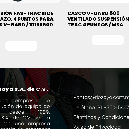
SIÓN FAS-TRAC III DE
CASCO V-GARD 500
AZO, 4 PUNTOS PARA
VENTILADO SUSPENSIÓN
 V-GARD / 10156500
TRAC 4 PUNTOS / MSA
Leer más
Leer más
oya S.A. de C.V.
ventas@rlozoya.com.
una empresa de
ibución de equipo de
Teléfono:
81 8350-5447
al desde 1989,
Términos y Condicion
 S.A. de C.V. se ha
 como una empresa
Aviso de Privacidad