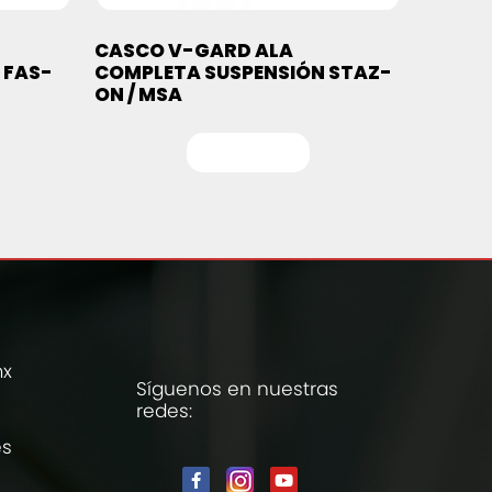
CASCO V-GARD ALA
 FAS-
COMPLETA SUSPENSIÓN STAZ-
ON / MSA
Leer más
mx
Síguenos en nuestras
redes:
es