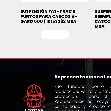
SUSPENSIÓN FAS-TRAC 6
SUSPEN
PUNTOS PARA CASCOS V-
REEMPL
GARD 500 / 10153382 MSA
CASCOS
MSA
Leer más
Representaciones Loz
Fue fundada como 
fabricación, venta y distr
protección person
Representaciones Lozoya
consolidado y crecido