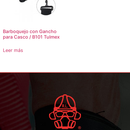
Barboquejo con Gancho
para Casco / B101 Tulmex
Leer más