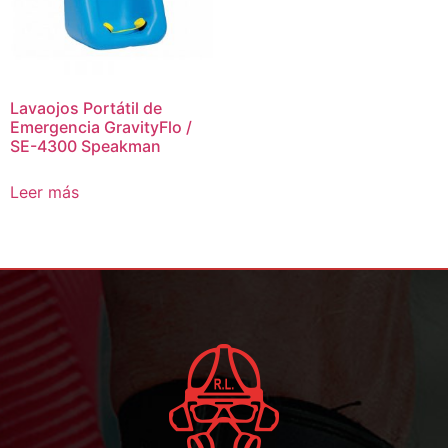
Lavaojos Portátil de
Emergencia GravityFlo /
SE-4300 Speakman
Leer más