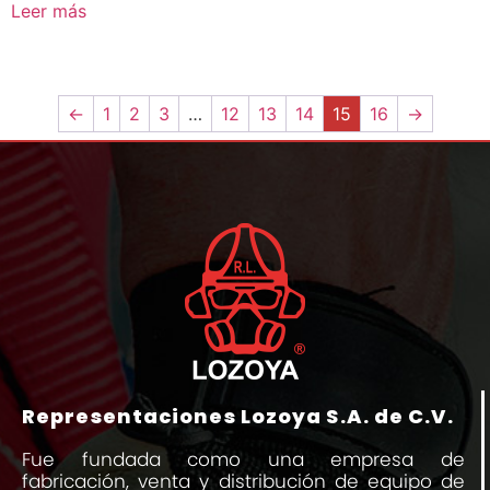
Leer más
←
1
2
3
…
12
13
14
15
16
→
Representaciones Lozoya S.A. de C.V.
Fue fundada como una empresa de
fabricación, venta y distribución de equipo de