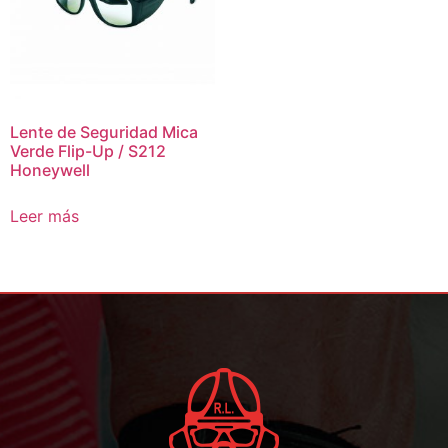
Lente de Seguridad Mica
Verde Flip-Up / S212
Honeywell
Leer más