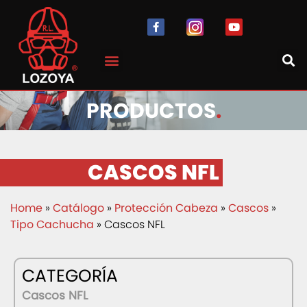
PRODUCTOS
.
CASCOS NFL
Home
»
Catálogo
»
Protección Cabeza
»
Cascos
»
Tipo Cachucha
» Cascos NFL
CATEGORÍA
Cascos NFL